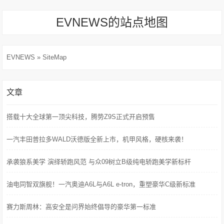
EVNEWS的站点地图
EVNEWS
» SiteMap
文章
搭载十大全球第一顶尖科技，腾势Z9S正式开启预售
一汽丰田普拉多WALD沃德版全新上市，机甲风格，硬核来袭！
承袭狼系美学 演绎轿跑风范 与众09树立B级纯电轿跑美学新标杆
油电同智双旗舰！一汽奥迪A6L与A6L e-tron，重塑豪华C级新标准
赛力斯周林：高安全是问界始终倡导的豪华第一标准