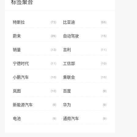
标签聚合
特斯拉
比亚迪
(73)
(65)
蔚来
自动驾驶
(26)
(15)
销量
吉利
(13)
(11)
宁德时代
工信部
(11)
(10)
小鹏汽车
乘联会
(10)
(10)
岚图
百度
(10)
(9)
新能源汽车
华为
(9)
(9)
电池
通用汽车
(9)
(9)