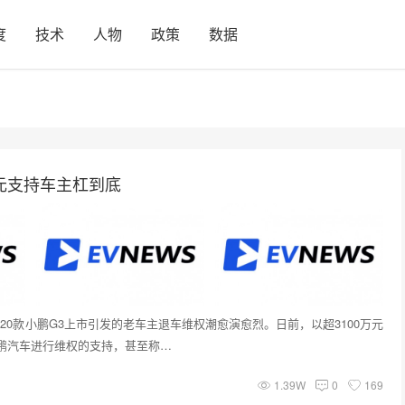
度
技术
人物
政策
数据
元支持车主杠到底
20款小鹏G3上市引发的老车主退车维权潮愈演愈烈。日前，以超3100万元
鹏汽车进行维权的支持，甚至称…
1.39W
0
169