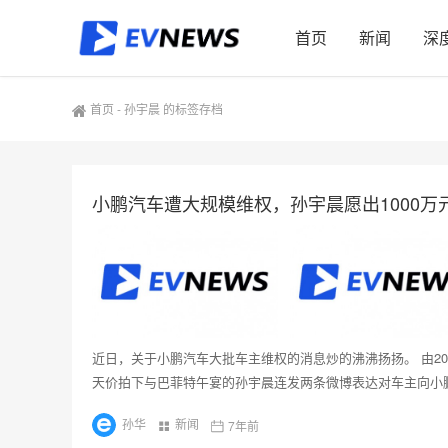
首页
新闻
深
首页
-
孙宇晨 的标签存档
小鹏汽车遭大规模维权，孙宇晨愿出1000万
近日，关于小鹏汽车大批车主维权的消息炒的沸沸扬扬。 由20
天价拍下与巴菲特午宴的孙宇晨连发两条微博表达对车主向小
孙华
新闻
7年前