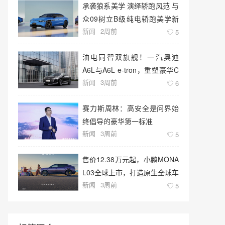
承袭狼系美学 演绎轿跑风范 与
众09树立B级纯电轿跑美学新
新闻
2周前
标杆
5
油电同智双旗舰！一汽奥迪
A6L与A6L e-tron，重塑豪华C
新闻
3周前
级新标准
6
赛力斯周林：高安全是问界始
终倡导的豪华第一标准
新闻
3周前
5
售价12.38万元起，小鹏MONA
L03全球上市，打造原生全球车
新闻
3周前
型新标杆
5