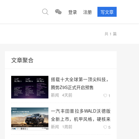
登录
注册
写文章
共
1
篇
文章聚合
搭载十大全球第一顶尖科技，
腾势Z9S正式开启预售
新闻
4天前
1
一汽丰田普拉多WALD沃德版
全新上市，机甲风格，硬核来
新闻
1周前
袭！
5