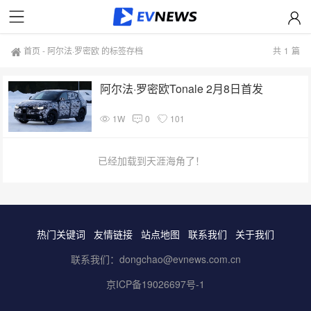
首页
-
阿尔法·罗密欧 的标签存档
共
1
篇
阿尔法·罗密欧Tonale 2月8日首发
1W
0
101
已经加载到天涯海角了！
热门关键词
友情链接
站点地图
联系我们
关于我们
联系我们：dongchao@evnews.com.cn
京ICP备19026697号-1