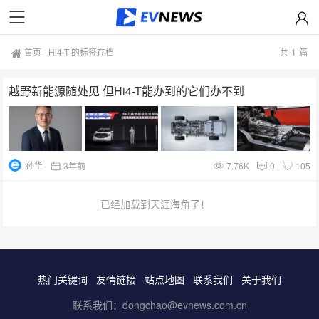
首页
-
Hi4-T 的标签存档
共
1
篇
越野新能源随处见 但Hi4-T能办到的它们办不到
孙华
3年前
7.76K
0
105
已经加载到天涯海角了！
热门关键词
友情链接
站点地图
联系我们
关于我们
联系我们：dongchao@evnews.com.cn