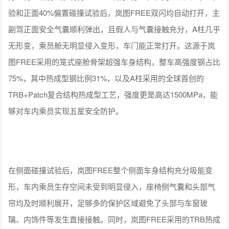
验和正面40%偏置碰撞试验后，岚图FREE双闪均自动打开，主
副驾正面安全气囊顺利弹出，且假人与气囊接触充分，A柱几乎
无形变，乘员舱无明显侵入变形，车门能正常打开。这源于岚
图FREE采用的笼式座舱骨架超强车身结构，整车高强度钢占比
75%，其中热成型钢比例31%，以及A柱采用的全球首创的
TRB+Patch复合结构热成型工艺，强度更是高达1500MPa，能
够对车内乘员实现五星安全防护。
在侧面碰撞试验后，岚图FREE整个侧面车身结构充分吸能变
形，车内乘员生存空间未受到明显侵入，座椅侧气囊和头部气
帘均及时顺利展开，足够多的保护区域避免了头部与车窗玻
璃、内饰件等发生直接接触。同时，岚图FREE采用的TRB热成