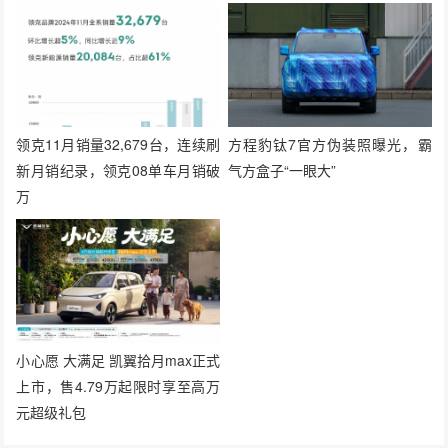
领克11月销量32,679台，连续刷
方程豹钛7官方伪装照曝光，霸
新月销纪录，领克08单车月销破
气方盒子“一眼大”
万
小心愿 大满足 凯翼拾月max正式
上市，售4.79万起限时享至高万
元超级礼包