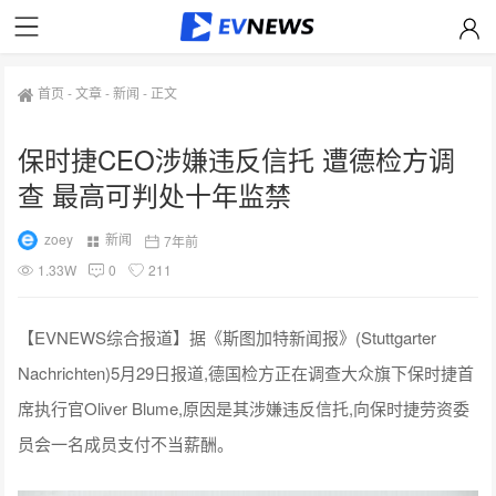
首页
-
文章
-
新闻
-
正文
保时捷CEO涉嫌违反信托 遭德检方调
查 最高可判处十年监禁
zoey
新闻
7年前
1.33W
0
211
【EVNEWS综合报道】据《斯图加特新闻报》(Stuttgarter
Nachrichten)5月29日报道,德国检方正在调查大众旗下保时捷首
席执行官Oliver Blume,原因是其涉嫌违反信托,向保时捷劳资委
员会一名成员支付不当薪酬。