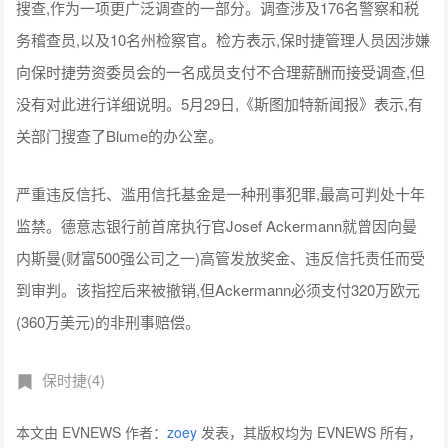
搜查,作为一项更广泛调查的一部分。调查涉及176名警察和税
务稽查员,以及10名州检察官。检方表示,保时捷管理人员因涉嫌
向保时捷劳资委员会的一名成员支付不合理薪酬而接受调查,但
没有对此进行详细说明。5月29日,《斯图加特新闻报》表示,有
关部门搜查了Blume的办公室。
严重违反信托、滥用信托基金是一种刑事犯罪,最高可判处十年
监禁。德意志银行前首席执行官Josef Ackermann就曾因向曼
内斯曼(财富500强公司之一)高管发放奖金、违反信托责任而受
到审判。该指控后来被撤销,但Ackermann必须支付320万欧元
(360万美元)的非刑事赔偿。
保时捷(4)
本文由 EVNEWS 作者：
zoey
发表，其版权均为 EVNEWS 所有，