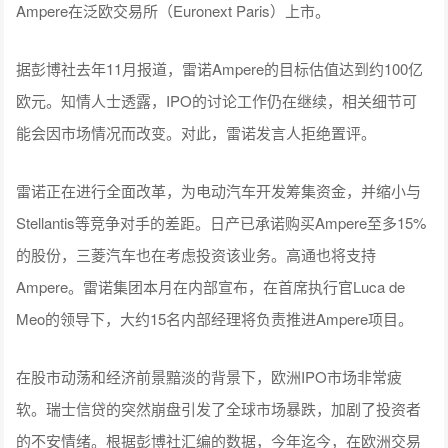
Ampere在泛欧交易所（Euronext Paris）上市。
据彭博社去年11月报道，雷诺Ampere的目标估值达到约100亿
欧元。知情人士透露，IPO的讨论工作仍在继续，相关细节可
能会因市场情况而改变。对此，雷诺发言人拒绝置评。
雷诺正在进行全面改革，为电动汽车开发筹集资金，并缩小与
Stellantis等竞争对手的差距。日产已承诺购买Ampere至多15%
的股份，三菱汽车也在考虑投资该业务。高通也将支持
Ampere。雷诺集团本月在内部宣布，在首席执行官Luca de
Meo的领导下，大约15名内部经理将负责推进Ampere项目。
在股市动荡和经济前景黯淡的背景下，欧洲IPO市场非常疲
软。瑞士信贷的突然崩盘引发了全球市场暴跌，加剧了投资者
的不安情绪。根据彭博社汇编的数据，今年迄今，在欧洲交易