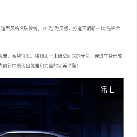
，造型风格突破传统，以“光”为灵感，打造王朝新一代“先锋龙
优雅、蓄势待发。腰线如一束破空而来的光箭，穿过车身形成
光前行中展现出优雅和力量的完美平衡！