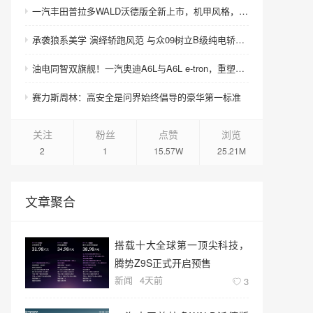
一汽丰田普拉多WALD沃德版全新上市，机甲风格，硬核来袭！
承袭狼系美学 演绎轿跑风范 与众09树立B级纯电轿跑美学新标杆
油电同智双旗舰！一汽奥迪A6L与A6L e-tron，重塑豪华C级新标准
赛力斯周林：高安全是问界始终倡导的豪华第一标准
关注
粉丝
点赞
浏览
2
1
15.57W
25.21M
文章聚合
搭载十大全球第一顶尖科技，
腾势Z9S正式开启预售
新闻
4天前
3