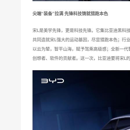
尖端“装备”拉满
先锋科技铸就猎跑本色
宋L是美学先锋，更是科技先锋。它集比亚迪黑科技于
共同造就宋L强大的运动基因，尽显猎跑本色；行
以云为辇，智平山海，赋予驾乘高级感；全新一代
创想者、软件的贡献者。这一次，比亚迪要将宋L