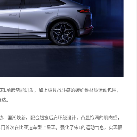
让宋L前脸势能迸发，加上极具战斗感的碳纤维材质运动包围，
表达。
动、国潮焕新。配合超宽后肩环绕设计，凸显饱满的肌肉感，
车门首次在比亚迪车型上呈现，强化了宋L的运动气息，实现驭