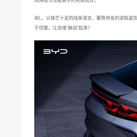
宋L，以锋芒十足的线条语言、蓄势待发的进取姿态
于优雅，让龙魂“躁动”起来！