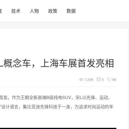
度
技术
人物
政策
数据
宋L概念车，上海车展首发亮相
7.20K
0
86
首发。作为王朝全新高端B级纯电SUV，宋L以先锋、运动、
”设计语言，集比亚迪先锋科技于一身，为追求时尚运动的年