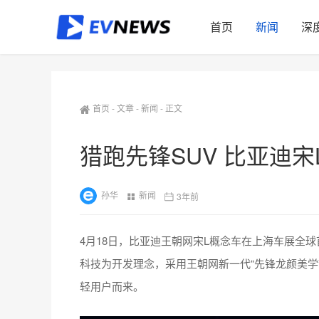
首页
新闻
深
首页
-
文章
-
新闻
-
正文
猎跑先锋SUV 比亚迪
孙华
新闻
3年前
4月18日，比亚迪王朝网宋L概念车在上海车展全球
科技为开发理念，采用王朝网新一代“先锋龙颜美学
轻用户而来。