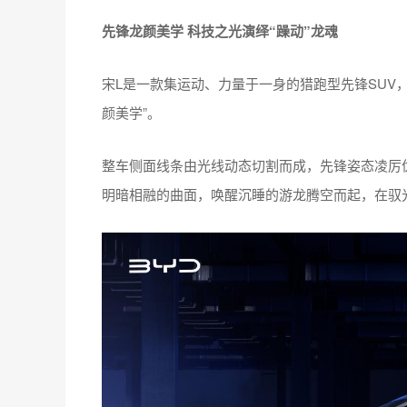
先锋龙颜美学
科技之光演绎“躁动”龙魂
宋L是一款集运动、力量于一身的猎跑型先锋SUV
颜美学”。
整车侧面线条由光线动态切割而成，先锋姿态凌厉
明暗相融的曲面，唤醒沉睡的游龙腾空而起，在驭