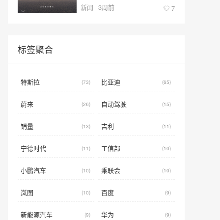
新闻
3周前
型新标杆
7
标签聚合
特斯拉
比亚迪
(73)
(65)
蔚来
自动驾驶
(26)
(15)
销量
吉利
(13)
(11)
宁德时代
工信部
(11)
(10)
小鹏汽车
乘联会
(10)
(10)
岚图
百度
(10)
(9)
新能源汽车
华为
(9)
(9)