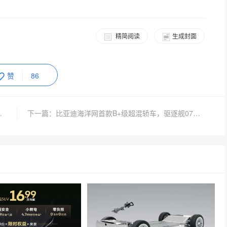
精简阅读
生成封面
赞
86
产无人车将接入滴滴网络
下一篇：比亚迪海洋网首款B+级超混轿车，驱逐舰07亮相上海车展