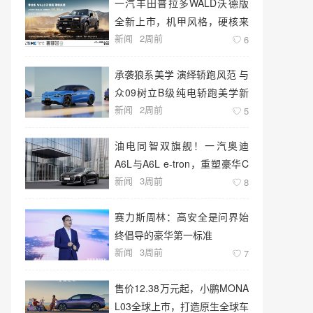
一汽丰田普拉多WALD沃德版
全新上市，机甲风格，硬核来
新闻
2周前
袭！
6
承袭狼系美学 演绎轿跑风范 与
众09树立B级纯电轿跑美学新
新闻
2周前
标杆
5
油电同智双旗舰！一汽奥迪
A6L与A6L e-tron，重塑豪华C
新闻
3周前
级新标准
8
赛力斯周林：高安全是问界始
终倡导的豪华第一标准
新闻
3周前
7
售价12.38万元起，小鹏MONA
L03全球上市，打造原生全球车