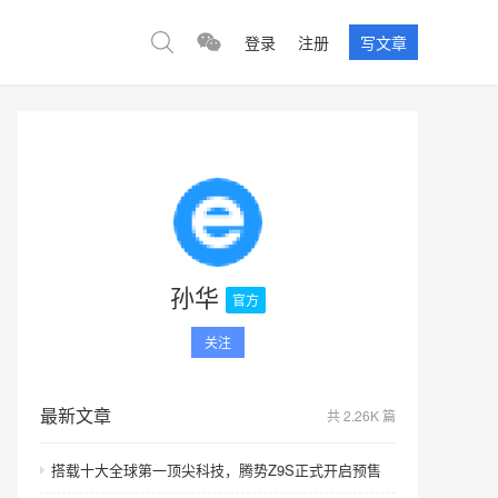
登录
注册
写文章
孙华
官方
关注
最新文章
共 2.26K 篇
搭载十大全球第一顶尖科技，腾势Z9S正式开启预售