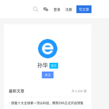
登录
注册
写文章
孙华
官方
关注
最新文章
共 2.26K 篇
搭载十大全球第一顶尖科技，腾势Z9S正式开启预售