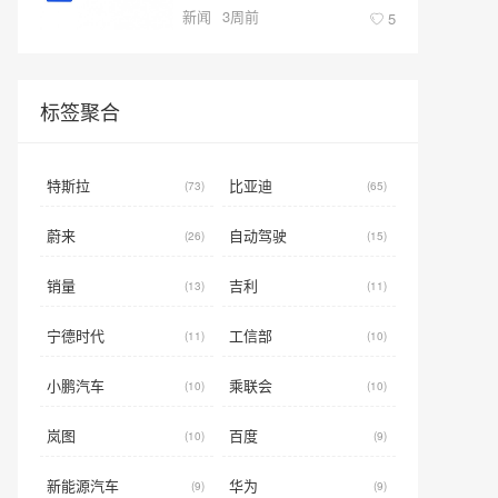
新闻
3周前
型新标杆
5
标签聚合
特斯拉
比亚迪
(73)
(65)
蔚来
自动驾驶
(26)
(15)
销量
吉利
(13)
(11)
宁德时代
工信部
(11)
(10)
小鹏汽车
乘联会
(10)
(10)
岚图
百度
(10)
(9)
新能源汽车
华为
(9)
(9)