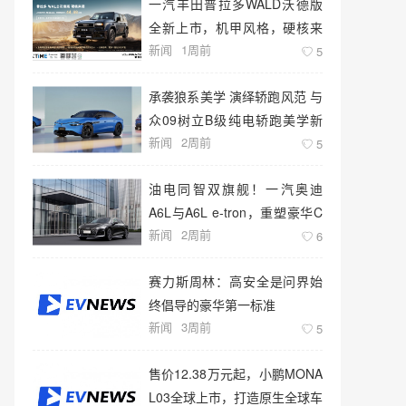
一汽丰田普拉多WALD沃德版
全新上市，机甲风格，硬核来
新闻
1周前
袭！
5
承袭狼系美学 演绎轿跑风范 与
众09树立B级纯电轿跑美学新
新闻
2周前
标杆
5
油电同智双旗舰！一汽奥迪
A6L与A6L e-tron，重塑豪华C
新闻
2周前
级新标准
6
赛力斯周林：高安全是问界始
终倡导的豪华第一标准
新闻
3周前
5
售价12.38万元起，小鹏MONA
L03全球上市，打造原生全球车