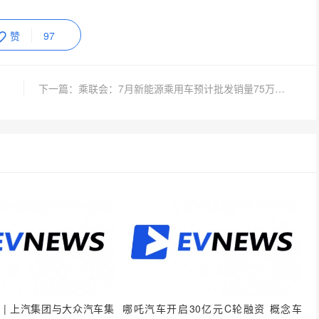
赞
97
下一篇：乘联会：7月新能源乘用车预计批发销量75万辆 环比下降1%
 | 上汽集团与大众汽车集
哪吒汽车开启30亿元C轮融资 概念车