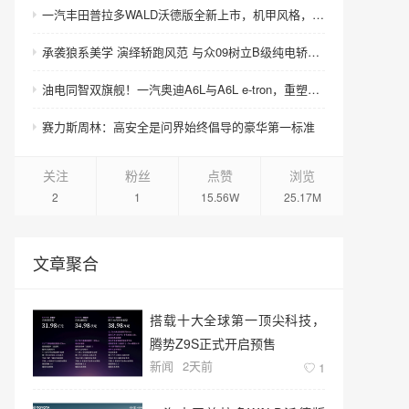
一汽丰田普拉多WALD沃德版全新上市，机甲风格，硬核来袭！
承袭狼系美学 演绎轿跑风范 与众09树立B级纯电轿跑美学新标杆
油电同智双旗舰！一汽奥迪A6L与A6L e-tron，重塑豪华C级新标准
赛力斯周林：高安全是问界始终倡导的豪华第一标准
关注
粉丝
点赞
浏览
2
1
15.56W
25.17M
文章聚合
搭载十大全球第一顶尖科技，
腾势Z9S正式开启预售
新闻
2天前
1