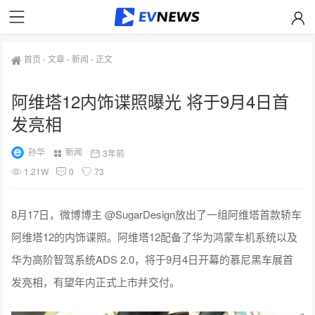
首页
-
文章
-
新闻
-
正文
阿维塔12内饰谍照曝光 将于9月4日首
发亮相
孙华
新闻
3年前
1.21W
0
73
8月17日，微博博主 @SugarDesign放出了一组阿维塔首款轿车
阿维塔12的内饰谍照。阿维塔12配备了华为鸿蒙车机系统以及
华为高阶智驾系统ADS 2.0，将于9月4日开幕的慕尼黑车展首
发亮相，有望年内正式上市并交付。