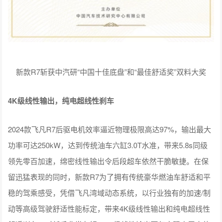
新款R7斩获中汽研“中国十佳底盘”和“最佳舒适奖”双料大奖
4K级线性输出，纯电超线性刹车
2024款飞凡R7后驱电机效率逼近物理极限高达97%，输出最大
功率可达250kW，达到传统油车六缸3.0T水准，带来5.8s同级
领先零百加速，绵密线性输出令后段超车依然干脆敏捷。在保
留迅猛表现的同时，新款R7为了拥有传统豪华燃油车舒适和平
稳的驾乘感受，凭借飞凡湾域动态系统，以行业独有的加速/制
动等高级驾驶舒适性能标定，带来4K级线性输出和纯电超线性