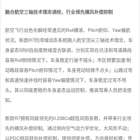
融合航空三轴技术理念调校，行业领先横风补偿抑制
航空飞行出色化解经常遇见的Roll横滚、Pitch俯仰、Yaw偏航
状况。新款R7的湾域动态系统融入航空顶尖三轴技术理念，车
身姿态3向6自由度跨域混合联调，分别实现在坑洼和弯道路段
容易Roll侧倾情况下，车身稳定行驶不摇头；市区频繁加速/制
动路段容易Pitch俯仰情况下，车身晃动轻微不点头；山路过弯
和高速快速并线时容易Yaw偏摆情况下，车身稳定过弯不甩
头。其以同级更稳的车身姿态运动控制，推高驾乘人员舒适感
知。
新款R7拥有同级领先的0.238Cd超低风阻系数，并带来行业领
先的横风补偿抑制。通过侧向空气动力学优化，大风吹不动；
以PDC侧风转向补偿机制，提供扭矩补偿，方向盘轻松握；凭