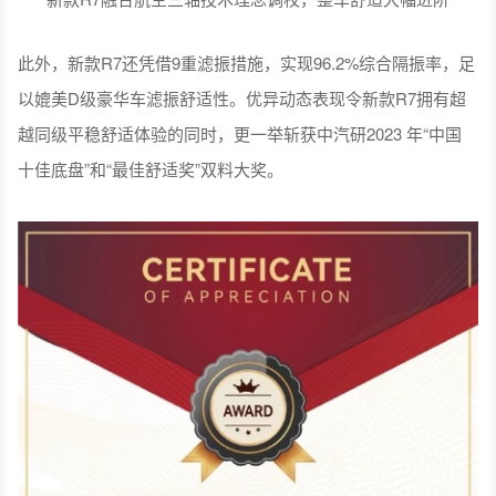
此外，新款R7还凭借9重滤振措施，实现96.2%综合隔振率，足
以媲美D级豪华车滤振舒适性。优异动态表现令新款R7拥有超
越同级平稳舒适体验的同时，更一举斩获中汽研2023 年“中国
十佳底盘”和“最佳舒适奖”双料大奖。