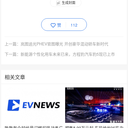
生成封面
赞
112
上一篇：岚图追光PHEV官图曝光 开创豪华混动轿车新时代
下一篇：新能源个性化用车未来已来，方程豹汽车豹5现已上市
相关文章
致敬每个时代最闪耀的挑战者广
预售8.99万元起 东风纳米06实力