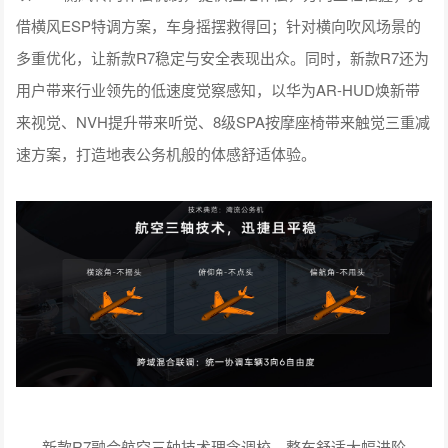
借横风ESP特调方案，车身摇摆救得回；针对横向吹风场景的
多重优化，让新款R7稳定与安全表现出众。同时，新款R7还为
用户带来行业领先的低速度觉察感知，以华为AR-HUD焕新带
来视觉、NVH提升带来听觉、8级SPA按摩座椅带来触觉三重减
速方案，打造地表公务机般的体感舒适体验。
新款R7融合航空三轴技术理念调校，整车舒适大幅进阶