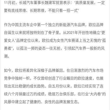
11月初，长城汽车董事长魏建军就曾表示：“高质量发展，一定
要有底线思维、长期思维，不能只看一招一式”
作为中国主流车企中第一个独立的新能源汽车品牌，欧拉品牌
自诞生以来就将独特刻在了骨子里。从2021年开创性地确立“更
爱女人”品牌定位以来，欧拉成为女性汽车赛道上当之无愧的“孤
勇者”，以孤注一掷的姿态一往无前，引领起汽车界一股新的风
潮。
如今，欧拉将差异化深植于品牌基因，在日渐激烈的汽车市场
竞争中独树一帜，不仅曾经创造了行业瞩目的欧拉速度，也展
现出无比稳健的成长趋势。自五月份以来，欧拉已经实现了连
续六个月销量过万的成绩，稳居万台俱乐部，在行业“大内卷”的
风暴中建立起了健康的、良性的品牌发展生态。