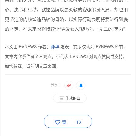
心、决心和行动。欧拉品牌以更柔软的姿态躬身入局，却也用
更坚定的内核塑造品牌的骨骼，以实际行动表明将爱进行到底
的坚定，在未来也将持续让“更爱女人”绽放独一无二的“美力”！
本文由 EVNEWS 作者：
孙华
发表，其版权均为 EVNEWS 所有，
文章内容系作者个人观点，不代表 EVNEWS 对观点赞同或支持。
如需转载，请注明文章来源。
分享：
生成封面
赞
13