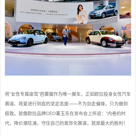
将“女性专属座驾”芭蕾猫作为唯一展车，正如欧拉投身女性汽车
赛道、将爱进行到底的坚定态度——不为剑走偏锋，只为做到
极致。就像欧拉品牌CEO董玉东在发布会上所说：“内卷的时
代，降价潮狂涌，守住自己的差异化赛道，就是最大的胜利！