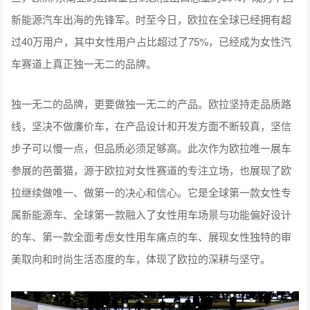
新能源汽车出海的先锋军。时至今日，欧拉在全球已经拥有超
过40万用户，其中女性用户占比超过了75%，已经成为女性汽
车赛道上真正独一无二的品牌。
独一无二的品牌，更要做独一无二的产品。欧拉坚持走品质路
线，坚决不做廉价车，在产品设计和开发方面不断较真，坚信
步子可以慢一点，但品质必须足够高。此次作为欧拉唯一展车
参展的芭蕾猫，源于欧拉对女性赛道的专注立场，也展现了欧
拉继续做唯一、做第一的决心和信心。它是全球第一款女性专
属新能源车、全球第一款融入了女性用车场景与功能偏好设计
的车、第一款全面考虑女性用车痛点的车、展现女性独特的审
美取向和时尚生活态度的车，体现了欧拉的深耕与坚守。