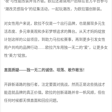
“妆”与性能改装并驾齐驱。欧拉还邀请用户后续在官方平台参与
“潮改灵感指令”的征集活动，一起玩潮改，为欧拉猫创新装。
对女性用户来说，欧拉不仅是一个出行品牌，也是展现多元生
活态度、多元审美观和多彩梦想追求的舞台。从天才妈妈绽放
计划这样的公益项目，到助力马拉松赛事，再到更多引发女性
用户共鸣的品牌行动……欧拉汽车用独一无二的“爱”，让更多女
性“美力”绽放。
直面质疑——独一无二的诚信、坦荡、敢作敢当！
开辟新道路的独行者，注定要面对挑战，然而正是这些挑战才
能造就品牌的真正价值。欧拉的创新道路并非一帆风顺，但在
任何时候都无惧直面和回应问题。