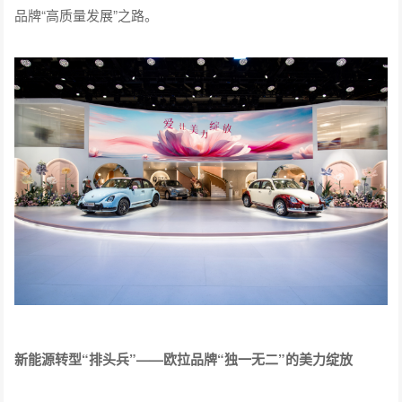
品牌“高质量发展”之路。
新能源转型“排头兵”——欧拉品牌“独一无二”的美力绽放