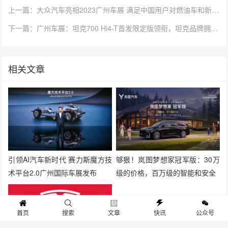
上一篇：大众汽车亮相2023广州车展 满足中国用户对燃油车和新能源的多元需求
下一篇：广州车展：坦克700 Hi4-T首发限定版领衔，坦克品牌拥抱高端化、加速新能源化
相关文章
引领AI汽车新时代 赛力斯魔方技
够狠！岚图梦想家冠军版：30万
术平台2.0广州国际车展发布
级的价格，百万级的智能和安全
首页
搜索
文章
快讯
公众号