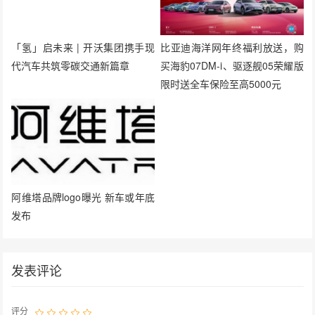
「氢」启未来 | 开沃集团携手现
比亚迪海洋网年终福利放送，购
代汽车共筑零碳交通新篇章
买海豹07DM-i、驱逐舰05荣耀版
限时送全车保险至高5000元
阿维塔品牌logo曝光 新车或年底
发布
发表评论
评分