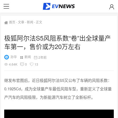
首页
-
文章
-
新闻
-
正文
极狐阿尔法S5风阻系数“卷”出全球量产
车第一，售价或为20万左右
孙华
新闻
2年前
4.64K
0
13
继发布官图后，近日极狐阿尔法S5又公布了车辆的风阻系数：
0.1925Cd，成为全球量产车最低风阻车型，重新定义了全球量
产汽车的风阻极限，为新能源汽车树立了全新标杆。