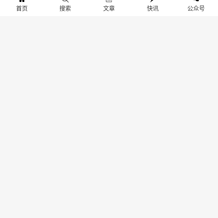
首页
搜索
文章
快讯
公众号
热门关键词
友情链接
站点地图
联系我们
关于我们
联系我们：dongchao@evnews.com.cn
京ICP备19026697号-1