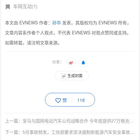
车网互动(1)
本文由 EVNEWS 作者：
孙华
发表，其版权均为 EVNEWS 所有，
文章内容系作者个人观点，不代表 EVNEWS 对观点赞同或支持。
如需转载，请注明文章来源。
分享：
生成封面
赞
118
上一篇：宝马与国网电动汽车公司战略合作 今年底提供27万根充电桩
下一篇：5月事故频发，工信部要求坚决遏制新能源汽车安全事故发生