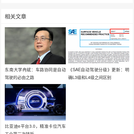
相关文章
东南大学冉斌：车路协同是自动
《SAE自动驾驶分级》更新：明
驾驶的必由之路
确L3级和L4级之间区别
比亚迪e平台3.0，精准卡位汽车
工业第三次转折