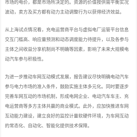
市场的电价，都是市场所决定的。资源的价值按供需平衡实况
波动，卖方及买方都有动力主动调整行为以获得经济效益。
从上海试点情况看，充电运营商平台与虚拟电厂运管平台信息
交互门槛高、响应量预测和动态调度能力待提升，以及各参与
主体之间收益分享机制尚不明确等因素，影响了未来大规模电
动汽车参与积极性。
为进一步推动车网互动模式发展，报告建议尽快明确电动汽车
参与电力市场的准入条件，鼓励实施主体多元化。同时要逐步
完善车网互动的市场机制，形成电网企业、电动汽车车主、充
电运营商等多方主体共赢的商业模式。此外，应加快推进车网
互动能力建设，建立良好的监控计量软硬件环境，为车网互动
的常态化、自动化、智能化提供技术保障。