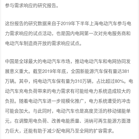
参与需求响应的研究报告。
这份报告的研究数据来自于2019年下半年上海电动汽车参与电
力需求响应的试点活动，也是国内电网第一次对充电服务商和
电动汽车制造商开放的需求响应试点。
中国是全球最大的电动汽车市场，推动电动汽车和电网协同发
展意义重大。截至2019年年底，全国新能源汽车保有量达381
万辆。其中，纯电动汽车保有量为310万辆，占比超过80%。电
动汽车充电负荷带来的电力需求有可能给电力系统造成较大的
负担。随着电动汽车进一步规模化推广，电力系统遭受的冲击
可能会加大。与此同时，电动汽车也是高度灵活的移动储能单
元，在调整用电负荷、改善电能质量、消纳可再生能源方面潜
力巨大，还能有助于减少配电网乃至全网的扩容需求。