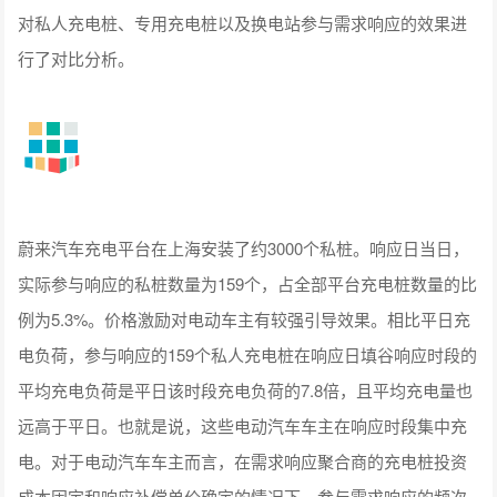
对私人充电桩、专用充电桩以及换电站参与需求响应的效果进
行了对比分析。
蔚来汽车充电平台在上海安装了约3000个私桩。响应日当日，
实际参与响应的私桩数量为159个，占全部平台充电桩数量的比
例为5.3%。价格激励对电动车主有较强引导效果。相比平日充
电负荷，参与响应的159个私人充电桩在响应日填谷响应时段的
平均充电负荷是平日该时段充电负荷的7.8倍，且平均充电量也
远高于平日。也就是说，这些电动汽车车主在响应时段集中充
电。对于电动汽车车主而言，在需求响应聚合商的充电桩投资
成本固定和响应补偿单价确定的情况下，参与需求响应的频次