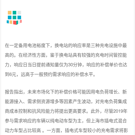
在一定备用电池裕度下，换电站的响应率是三种充电设施中最
高的。在经济性方面，鉴于换电站具有较强的充电时间管控能
力，响应日当日提前通知量仅为30分钟，响应的补偿单价也达
到6元，远高于一般预约需求响应的补偿水平。
报告指出，未来市场化下的补偿价格可能因用电负荷增长、新
能源接入、需求侧资源增多等因素产生波动，对充电负荷集成
商成本控制和抗风险能力将提出更高要求。此外，尽管2019年
参与需求响应的车辆以纯电动车型为主，但上海市插电式混合
动力车型占比较高 。一方面，插电式车型较小的充电需求将影