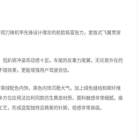
，贯彻刀锋机甲先锋设计理念的前脸极富张力，家族式飞翼贯穿
，低趴俯冲姿态动感十足。车尾的反重力尾翼，无论是外在的
不错效果，更能增强用户驾驶自信。
新增黑绿配色内饰，黑色内饰沉稳大气，加上绿色缝线和碳纤维
多方位应用法拉利同款仿生麂皮材质，面料触感非常细腻。座
工艺，形成造型独特且精美的针脚，视感非常高级。