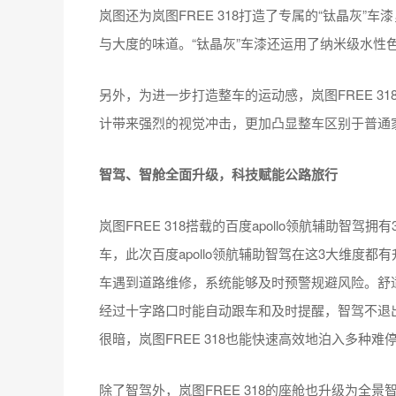
岚图还为岚图FREE 318打造了专属的“钛晶灰”
与大度的味道。“钛晶灰”车漆还运用了纳米级水性
另外，为进一步打造整车的运动感，岚图FREE 3
计带来强烈的视觉冲击，更加凸显整车区别于普通
智驾、智舱全面升级，科技赋能公路旅行
岚图FREE 318搭载的百度apollo领航辅助
车，此次百度apollo领航辅助智驾在这3大维度
车遇到道路维修，系统能够及时预警规避风险。舒
经过十字路口时能自动跟车和及时提醒，智驾不退
很暗，岚图FREE 318也能快速高效地泊入多种难
除了智驾外，岚图FREE 318的座舱也升级为全