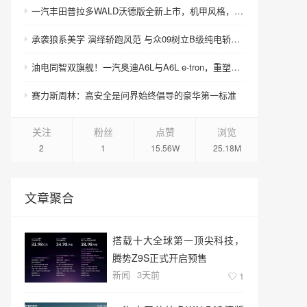
一汽丰田普拉多WALD沃德版全新上市，机甲风格，硬核来袭！
承袭狼系美学 演绎轿跑风范 与众09树立B级纯电轿跑美学新标杆
油电同智双旗舰！一汽奥迪A6L与A6L e-tron，重塑豪华C级新标准
赛力斯周林：高安全是问界始终倡导的豪华第一标准
关注
粉丝
点赞
浏览
2
1
15.56W
25.18M
文章聚合
搭载十大全球第一顶尖科技，
腾势Z9S正式开启预售
新闻
3天前
1