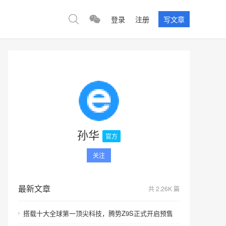
登录
注册
写文章
孙华
官方
关注
最新文章
共 2.26K 篇
搭载十大全球第一顶尖科技，腾势Z9S正式开启预售