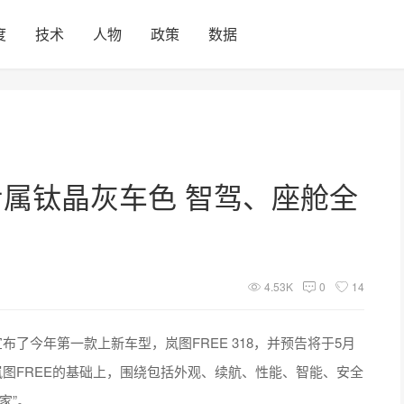
度
技术
人物
政策
数据
配专属钛晶灰车色 智驾、座舱全
4.53K
0
14
布了今年第一款上新车型，岚图FREE 318，并预告将于5月
款岚图FREE的基础上，围绕包括外观、续航、性能、智能、安全
家”。