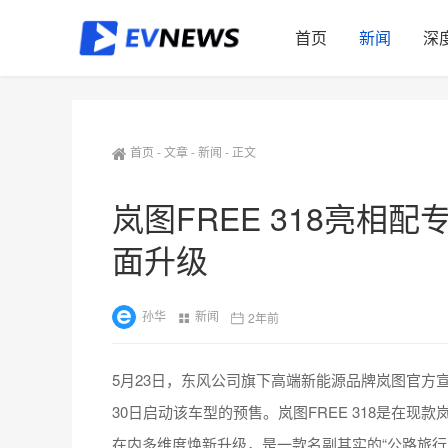
首页
新闻
深
首页
-
文章
-
新闻
-
正文
岚图FREE 318亮相
面升级
孙华
新闻
2年前
5月23日，东风公司旗下高端新能源品牌岚图官方宣
30日启动该车型的预售。岚图FREE 318是在现
在内多维度焕新升级，是一款名副其实的“公路旅行