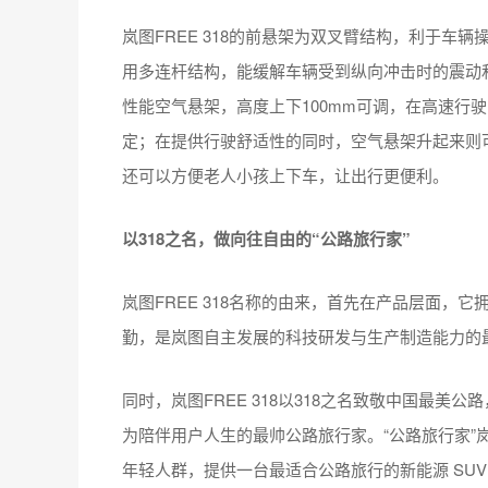
岚图FREE 318的前悬架为双叉臂结构，利于车
用多连杆结构，能缓解车辆受到纵向冲击时的震动和颠
性能空气悬架，高度上下100mm可调，在高速行
定；在提供行驶舒适性的同时，空气悬架升起来则
还可以方便老人小孩上下车，让出行更便利。
以318之名，做向往自由的“公路旅行家”
岚图FREE 318名称的由来，首先在产品层面，它
勤，是岚图自主发展的科技研发与生产制造能力的
同时，岚图FREE 318以318之名致敬中国最
为陪伴用户人生的最帅公路旅行家。“公路旅行家”岚图
年轻人群，提供一台最适合公路旅行的新能源 SU