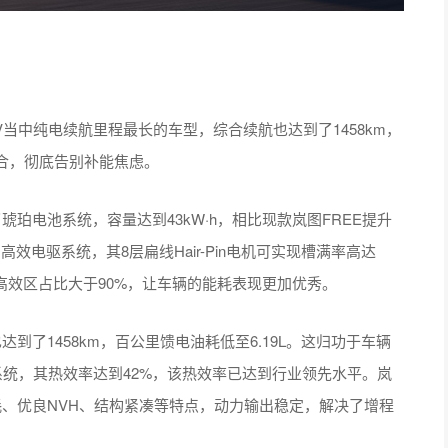
SUV当中纯电续航里程最长的车型，综合续航也达到了1458km，
合，彻底告别补能焦虑。
了琥珀电池系统，容量达到43kW·h，相比现款岚图FREE提升
的高效电驱系统，其8层扁线Hair-Pin电机可实现槽满率高达
高效区占比大于90%，让车辆的能耗表现更加优秀。
达到了1458km，百公里馈电油耗低至6.19L。这归功于车辆
器系统，其热效率达到42%，该热效率已达到行业领先水平。岚
油耗、优良NVH、结构紧凑等特点，动力输出稳定，解决了增程
。