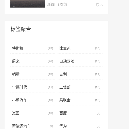
新闻
3周前
型新标杆
5
标签聚合
特斯拉
比亚迪
(73)
(65)
蔚来
自动驾驶
(26)
(15)
销量
吉利
(13)
(11)
宁德时代
工信部
(11)
(10)
小鹏汽车
乘联会
(10)
(10)
岚图
百度
(10)
(9)
新能源汽车
华为
(9)
(9)