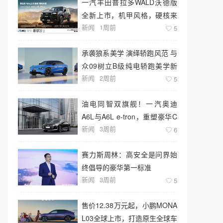
一汽丰田普拉多WALD沃德版
全新上市，机甲风格，硬核来
新闻
1周前
袭！
5
承袭狼系美学 演绎轿跑风范 与
众09树立B级纯电轿跑美学新
新闻
2周前
标杆
5
油电同智双旗舰！一汽奥迪
A6L与A6L e-tron，重塑豪华C
新闻
3周前
级新标准
6
赛力斯周林：高安全是问界始
终倡导的豪华第一标准
新闻
3周前
5
售价12.38万元起，小鹏MONA
L03全球上市，打造原生全球车