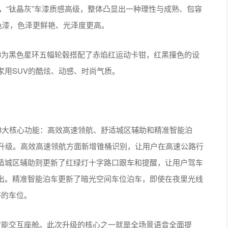
车漆，“钛晶灰”车漆质感高级，整体凸显出一种理性与成熟、包容
色漆，色泽更鲜艳、光泽度更高。
18为黑色星环五幅轮毂搭配了赤焰红运动卡钳，红黑撞色的设
家用SUV的酷炫、动感、时尚气质。
智驾拥有3大核心功能：高效高速领航、舒适城区辅助和精准智能泊
都有升级。高效高速领航方面新增锥桶识别，让用户在高速公路行
适城区辅助则更新了红绿灯十字路口跟车和提醒，让用户驾车
出。精准智能泊车更新了暗光空间车位泊车，即使在夜里光线
停的车位。
景智能交互座舱。此次升级的核心之一就是全场景语音全面提