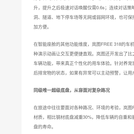
升，提升之后极速对话唤醒仅需0.6s；连续对话
洞、隧道、地下停车场等无网或弱网环境，也可保持
加方便。
在智能座舱的其他功能维度，岚图FREE 318的
种演示动画让交互更便捷直观。岚图还开发出了比之
车辆功能，带来真正个性化的用车体验。针对养宠家庭
后排宠物的状态，如果有异常可以主动预警，让用
同级唯一超级底盘，从容面对复杂路况
在旅途中往往要面对各种路况、环境的考验，岚图FR
材质，相比钢材底盘减重30%，降低车辆的自重
盘的寿命。