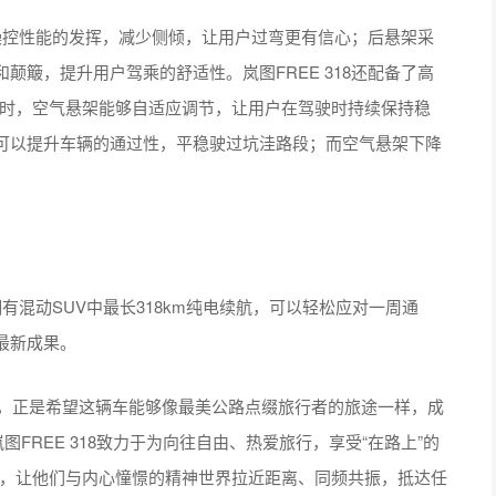
辆操控性能的发挥，减少侧倾，让用户过弯更有信心；后悬架采
簸，提升用户驾乘的舒适性。岚图FREE 318还配备了高
驶时，空气悬架能够自适应调节，让用户在驾驶时持续保持稳
可以提升车辆的通过性，平稳驶过坑洼路段；而空气悬架下降
拥有混动SUV中最长318km纯电续航，可以轻松应对一周通
最新成果。
美公路，正是希望这辆车能够像最美公路点缀旅行者的旅途一样，成
FREE 318致力于为向往自由、热爱旅行，享受“在路上”的
V，让他们与内心憧憬的精神世界拉近距离、同频共振，抵达任