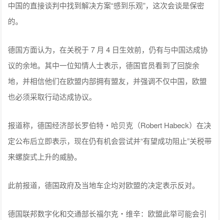
中国的直接谈判中找到解决方案“感到乐观”，这次会谈是保密
的。
德国方面认为，在关税于 7 月 4 日生效前，仍有与中国达成协
议的余地。其中一位知情人士表示，德国官员看到了回旋余
地，并相信他们在欧盟内部拥有盟友，并强调不仅中国，欧盟
也必须采取行动达成协议。
报道称，德国经济部长罗伯特・哈贝克（Robert Habeck）在决
定公布后立即表示，现在仍有机会尝试并“有望成功阻止”关税带
来螺旋式上升的威胁。
此前报道，德国政府及当地车企均对欧盟的决定表示反对。
德国联邦数字化和交通部长福尔克・维辛：欧盟此举可能会引