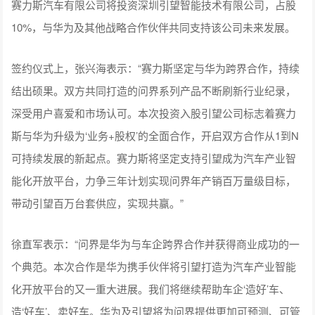
赛力斯汽车有限公司将投资深圳引望智能技术有限公司，占股
10%，与华为及其他战略合作伙伴共同支持该公司未来发展。
签约仪式上，张兴海表示：“赛力斯坚定与华为跨界合作，持续
结出硕果。双方共同打造的问界系列产品不断刷新行业纪录，
深受用户喜爱和市场认可。本次投资入股引望公司标志着赛力
斯与华为升级为‘业务+股权’的全面合作，开启双方合作从1到N
可持续发展的新起点。赛力斯将坚定支持引望成为汽车产业智
能化开放平台，力争三年计划实现问界年产销百万量级目标，
带动引望百万台套供应，实现共赢。”
徐直军表示：“问界是华为与车企跨界合作并获得商业成功的一
个典范。本次合作是华为携手伙伴将引望打造为汽车产业智能
化开放平台的又一重大进展。我们将继续帮助车企‘造好’车、
造‘好车’、卖好车。华为及引望将为问界提供更加可预测、可管