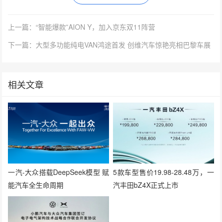
上一篇：“智能爆款”AION Y，加入京东双11阵营
下一篇：大型多功能纯电VAN鸿途首发 创维汽车惊艳亮相巴黎车展
相关文章
一汽-大众搭载DeepSeek模型 赋
5款车型售价19.98-28.48万，一
能汽车全生命周期
汽丰田bZ4X正式上市