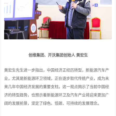
创维集团、开沃集团创始人 黄宏生
黄宏生先生进一步指出，中国经济正经历转型，新能源汽车产
业，尤其是新能源环卫领域，正在逐步取代传统产业，成为未
来几年中国经济发展的重要支柱。这一观点揭示了当前中国经
济的转型趋势，也预示着新能源环卫及汽车产业将迎来更加广
阔的发展前景，坚定了绿色、低碳、可持续的发展理念。