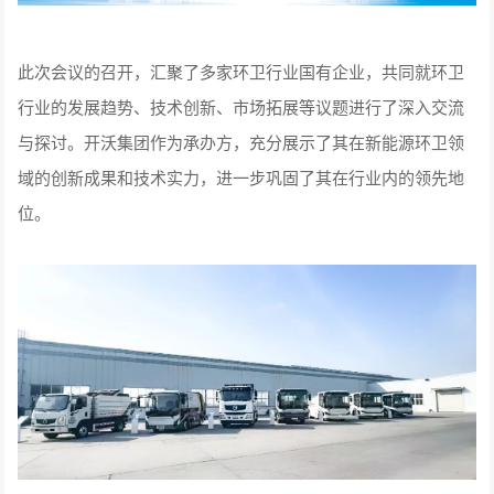
此次会议的召开，汇聚了多家环卫行业国有企业，共同就环卫
行业的发展趋势、技术创新、市场拓展等议题进行了深入交流
与探讨。开沃集团作为承办方，充分展示了其在新能源环卫领
域的创新成果和技术实力，进一步巩固了其在行业内的领先地
位。