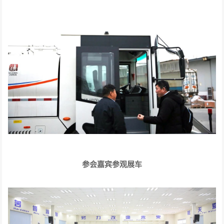
参会嘉宾参观展车