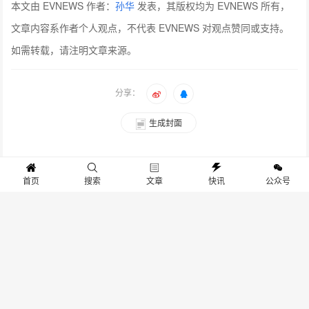
本文由 EVNEWS 作者：
孙华
发表，其版权均为 EVNEWS 所有，
文章内容系作者个人观点，不代表 EVNEWS 对观点赞同或支持。
如需转载，请注明文章来源。
分享：
生成封面
赞
138
首页
搜索
文章
快讯
公众号
上一篇：2024年日本EV市场新动向：比亚迪销量超越丰田
下一篇：稳油 加电 谋出海，一汽-大众2025全速起航
相关文章