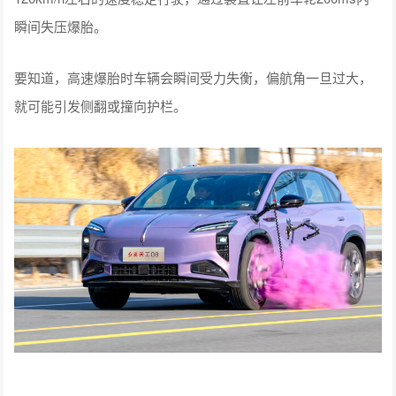
瞬间失压爆胎。
要知道，高速爆胎时车辆会瞬间受力失衡，偏航角一旦过大，
就可能引发侧翻或撞向护栏。