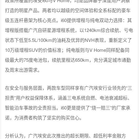
政策所覆盖的埃安i60与V Home，均是品牌基于深度用户洞察
打造的明星产品。两者均以越级的空间体验和全系标配的豪车
级五连杆悬架为核心亮点。i60提供增程与纯电双动力选择：其
增程版搭载广汽自研星源增程系统，以1240km综合续航、亏电
状态下低至5.5L/100km的油耗及优异的NVH表现，重新定义了
10万级增程SUV的价值标准；纯电版则与V Home同样配备同
级最大的75度电池包，续航里程达650km，充分满足城市通勤
及周末出游需求。
在安全与服务层面，两款车型同样享有广汽埃安行业领先的“三
担责”用户权益保障体系，涵盖三电系统自燃、电池衰减超标、
智能泊车事故的全责担当。i60更是提供了“烧一赔三”的厂家承
诺，为消费者构筑了坚实的购买信心。
分析认为，广汽埃安此次推出的超长期限、超低利率金融方