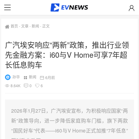
首页
-
文章
-
新闻
-
正文
广汽埃安响应“两新”政策，推出行业领
先金融方案：i60与V Home可享7年超
长低息购车
孙华
新闻
6月前
8.64K
0
6
2026年1月27日，广汽埃安宣布，为积极响应国家“两
新”政策导向，进一步降低家庭购车门槛，旗下两款
“国民好车”代表——i60与V Home正式加推“7年低息”