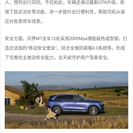
人，预判出行风险。不仅如此，车辆还通过最新OTA升级，新
增了就近泊车等功能，进一步提升出行便利性，帮助司机从容
应对各类停车场景。
安全方面，问界M7全车12处采用2000Mpa潜艇级热成型钢，打
造出坚固的“移动安全堡垒”。结合全维防碰撞4.0系统等，形成
了完善的主被动安全能力，全天候守护用户驾乘安全。