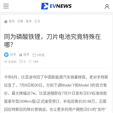
首页
-
文章
-
技术
-
正文
同为磷酸铁锂，刀片电池究竟特殊在
哪？
孙华
技术
5年前
8.60K
0
189
今年6月，比亚迪夺回了中国新能源汽车销量榜首。老对手特斯
拉急了，7月8日和30日，分别下调Model Y和Model 3的官方售
价，最大降幅达7w。比亚迪随即在7月31日宣布汉EV标准续航
版豪华型(506km版)正式接受预订，补贴后售价20.98万，正面
回应特斯拉的降价营销战，也让更多的用户拥抱汉EV的“龙吟”