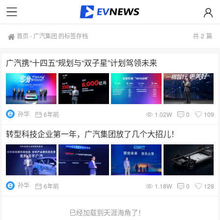
首页
-
广汽集团 的标签存档
共
2
篇
广汽携“十四五”规划与“双子星”计划驾领未来
孙华
6年前
1.02W
0
109
转型科技企业第一年，广汽集团放了几个大招儿！
孙华
6年前
1.18W
0
128
已经加载到天涯海角了！