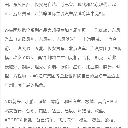
田、东风日产、长安马自达、斯巴鲁、现代和北京现代、起
亚、捷尼赛思、江铃等国际主流汽车品牌将集中亮相。
各集团均携全系列产品大规模参加本届车展，一汽红旗、东风
汽车（东风风神、东风eπ、东风纳米）、上汽荣威、上汽名
爵、上汽大通、五菱、长安汽车、北京汽车、广汽集团(广汽传
祺、埃安 AION、昊铂)均将在广州亮相。吉利、领克、哈弗、
长城炮、魏牌、坦克、奇瑞、捷途、星途、比亚迪、腾势、仰
望、方程豹、JAC江汽集团等企业也将携自己的重磅产品登上
广州国际车展的舞台。
NIO蔚来、小鹏、理想、零跑、哪吒汽车、极越、高合HiPhi、
鸿蒙智行、合创、岚图、猛士、启辰、阿维塔、深蓝、
ARCFOX 极狐、智己汽车、飞凡汽车、极氪、睿蓝、欧拉、