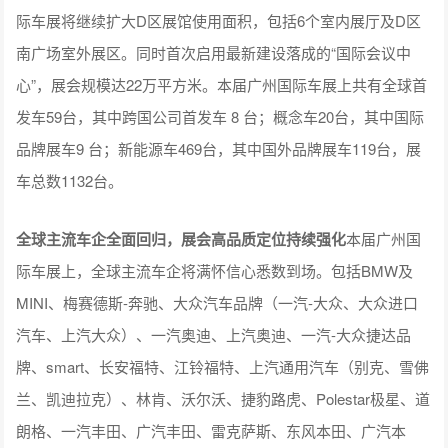
际车展将继续扩大D区展馆使用面积，包括6个室内展厅及D区
南广场室外展区。同时首次启用最新建设落成的“国际会议中
心”，展会规模达22万平方米。本届广州国际车展上共有全球首
发车59台，其中跨国公司首发车 8 台；概念车20台，其中国际
品牌展车9 台；新能源车469台，其中国外品牌展车119台，展
车总数1132台。
全球主流车企全面回归，展会高品质定位持续强化
本届广州国
际车展上，全球主流车企将满怀信心悉数到场。包括BMW及
MINI、梅赛德斯-奔驰、大众汽车品牌（一汽-大众、大众进口
汽车、上汽大众）、一汽奥迪、上汽奥迪、一汽-大众捷达品
牌、smart、长安福特、江铃福特、上汽通用汽车（别克、雪佛
兰、凯迪拉克）、林肯、沃尔沃、捷豹路虎、Polestar极星、道
朗格、一汽丰田、广汽丰田、雷克萨斯、东风本田、广汽本