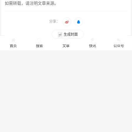
野体验。随着哈弗猛龙的趁势猛进，也标志着哈弗品牌在新能
源越野SUV领域再度实现了领航。相信哈弗品牌将继续实现高
质量发展，在新能源赛道上取得更大的突破，为全球用户带来
更高价值、更高品质的出行体验。
首页
搜索
文章
快讯
公众号
本文由 EVNEWS 作者：
孙华
发表，其版权均为 EVNEWS 所有，
文章内容系作者个人观点，不代表 EVNEWS 对观点赞同或支持。
如需转载，请注明文章来源。
分享：
生成封面
赞
13