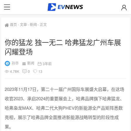
首页
-
文章
-
新闻
-
正文
你的猛龙 独一无二 哈弗猛龙广州车展
闪耀登场
孙华
新闻
3年前
4.78K
0
13
2023年11月17日，第二十一届广州国际车展盛大启幕，在这场
收官2023、承启2024的重要展会上，哈弗品牌旗下哈弗猛龙、
哈弗枭龙MAX、哈弗二代大狗PHEV的新能源全产品矩阵悉数
亮相，展示了哈弗品牌全面推进新能源战略转型的阶段性成
果。