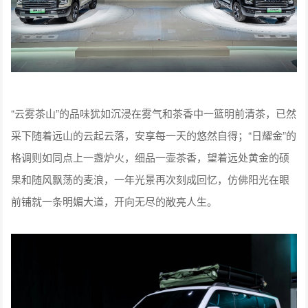
“云雾茶山”的品味犹如沉浸在雾气和茶香中一篮明前清茶，已然
采下随着远山的云起云落，安享每一天的悠然自得；“日耀金”的
格调则如同点上一盏炉火，细品一壶茶香，望着远处黄金的硕
果和随风飘荡的麦浪，一年光景再次刻成回忆，仿佛阳光在眼
前铺就一条明媚大道，开向无尽的敞亮人生。