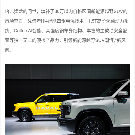
哈弗猛龙的问世，填补了30万以内价格区间新能源越野SUV的
市场空白，凭借着Hi4智能四驱电混技术，1.5T高阶混动动力系
统、Coffee AI智能、高强度钢车身结构、丰富的主被动安全配
置等独一无二的硬核产品力，引领新能源越野SUV潮“酷”新风
向。