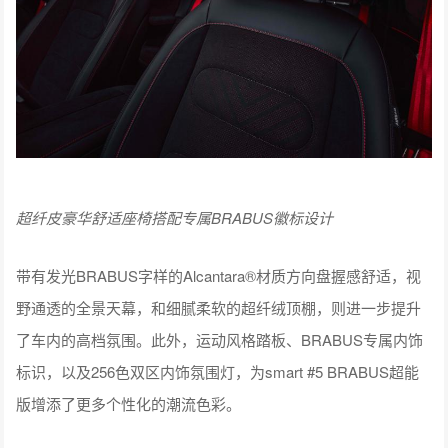
超纤皮豪华舒适座椅搭配专属BRABUS徽标设计
带有发光BRABUS字样的Alcantara®材质方向盘握感舒适，视
野通透的全景天幕，和细腻柔软的超纤绒顶棚，则进一步提升
了车内的高档氛围。此外，运动风格踏板、BRABUS专属内饰
标识，以及256色双区内饰氛围灯，为smart #5 BRABUS超能
版增添了更多个性化的潮流色彩。