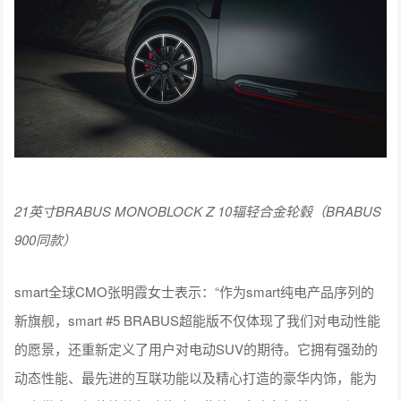
21英寸BRABUS MONOBLOCK Z 10辐轻合金轮毂（BRABUS
900同款）
smart全球CMO张明霞女士表示：“作为smart纯电产品序列的
新旗舰，smart #5 BRABUS超能版不仅体现了我们对电动性能
的愿景，还重新定义了用户对电动SUV的期待。它拥有强劲的
动态性能、最先进的互联功能以及精心打造的豪华内饰，能为