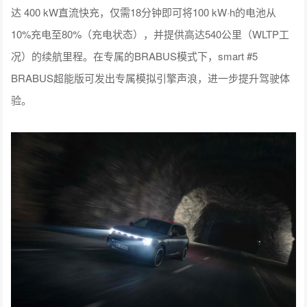
达 400 kW直流快充，仅需18分钟即可将100 kW·h的电池从
10%充电至80%（充电状态），并提供高达540公里（WLTP工
况）的续航里程。在专属的BRABUS模式下，smart #5
BRABUS超能版可发出专属模拟引擎声浪，进一步提升驾驶体
验。