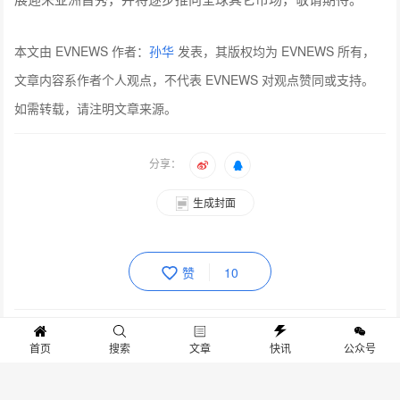
本文由 EVNEWS 作者：
孙华
发表，其版权均为 EVNEWS 所有，
文章内容系作者个人观点，不代表 EVNEWS 对观点赞同或支持。
如需转载，请注明文章来源。
分享：
生成封面
赞
10
上一篇：大众汽车集团（中国）参展第五届中国国际消费品博览会企业概要
首页
搜索
文章
快讯
公众号
下一篇：加速高阶智驾落地 金标大众将携ID. EVO概念车亮相上海车展