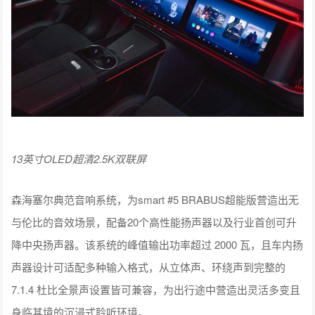
13英寸OLED超清2.5K双联屏
森海塞尔典范音响系统，为smart #5 BRABUS超能版营造出无
与伦比的音效场景，配备20个高性能扬声器以及行业首创可升
降中央扬声器。该系统的峰值输出功率超过 2000 瓦，且车内扬
声器设计可适配多种输入格式，从立体声、环绕声到完整的
7.1.4 杜比全景声设置皆可兼容，为出行途中营造出灵活多变且
身临其境的沉浸式聆听环境。