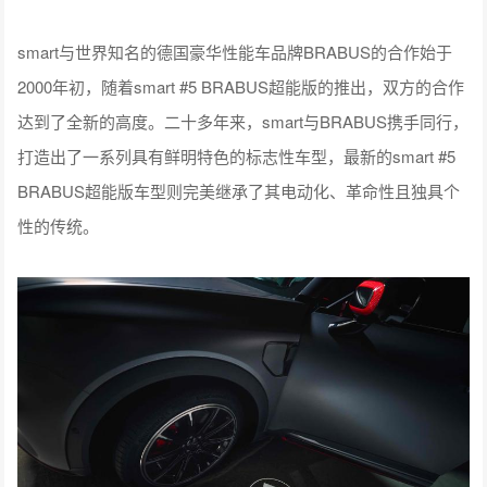
smart与世界知名的德国豪华性能车品牌BRABUS的合作始于
2000年初，随着smart #5 BRABUS超能版的推出，双方的合作
达到了全新的高度。二十多年来，smart与BRABUS携手同行，
打造出了一系列具有鲜明特色的标志性车型，最新的smart #5
BRABUS超能版车型则完美继承了其电动化、革命性且独具个
性的传统。