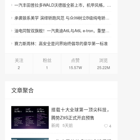
一汽丰田普拉多WALD沃德版全新上市，机甲风格，硬核来袭！
承袭狼系美学 演绎轿跑风范 与众09树立B级纯电轿跑美学新标杆
油电同智双旗舰！一汽奥迪A6L与A6L e-tron，重塑豪华C级新标准
赛力斯周林：高安全是问界始终倡导的豪华第一标准
关注
粉丝
点赞
浏览
2
1
15.57W
25.22M
文章聚合
搭载十大全球第一顶尖科技，
腾势Z9S正式开启预售
新闻
5天前
4