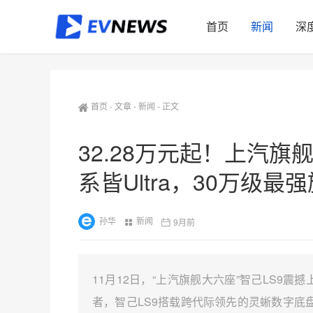
首页
新闻
深
首页
-
文章
-
新闻
-
正文
32.28万元起！上汽旗
系皆Ultra，30万级
孙华
新闻
9月前
11月12日，“上汽旗舰大六座”智己LS9
者，智己LS9搭载跨代际领先的灵蜥数字底