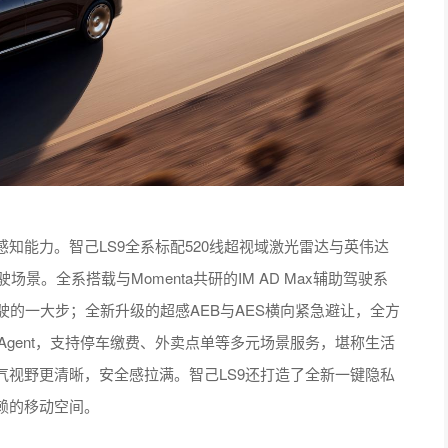
知能力。智己LS9全系标配520线超视域激光雷达与英伟达
场景。全系搭载与Momenta共研的IM AD Max辅助驾驶系
驶的一大步；全新升级的超感AEB与AES横向紧急避让，全方
Agent，支持停车缴费、外卖点单等多元场景服务，堪称生活
天气视野更清晰，安全感拉满。智己LS9还打造了全新一键隐私
赖的移动空间。