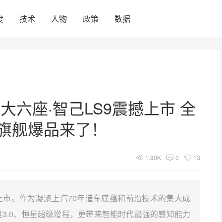
度
技术
人物
政策
数据
舰大六座·智己LS9震撼上市 全
最强旗舰爆品来了！
1.90K
0
13
震撼上市。作为凝聚上汽70年造车底蕴和前沿技术的集大成
盘3.0、恒星超级增程，更带来智能时代最强的感知能力