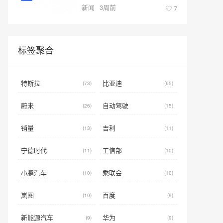
新闻
3周前
型新标杆
7
标签聚合
特斯拉
比亚迪
(73)
(65)
蔚来
自动驾驶
(26)
(15)
销量
吉利
(13)
(11)
宁德时代
工信部
(11)
(10)
小鹏汽车
乘联会
(10)
(10)
岚图
百度
(10)
(9)
新能源汽车
华为
(9)
(9)