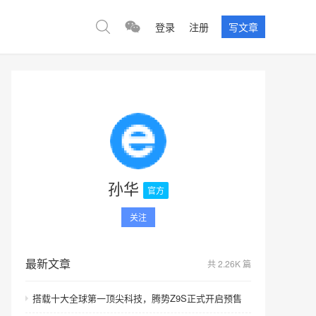
登录
注册
写文章
孙华
官方
关注
最新文章
共 2.26K 篇
搭载十大全球第一顶尖科技，腾势Z9S正式开启预售