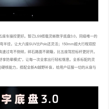
座车操控更好。智己LS9搭载灵蜥数字底盘3.0，同级唯一的
弯半径，让大六座SUV比Polo还灵活；150mm超大行程双腔
高速过弯不侧倾，碎石路面不颠簸，比五座驾控标杆更好开。
“舒享防晕模式”，让每一次全家出行轻松惬意。全系标配的灵
V的硬核能力，搭配全新AI越野补盲，给用户征服一切的从容与