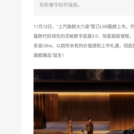
和新奢华标杆座舱。
11月12日，“上汽旗舰大六座”智己LS9震撼上市
载跨代际领先的灵蜥数字底盘3.0、恒星超级增程
系皆Ultra，以前所未有的价值感和上市礼遇，彻底
旗舰爆品”诞生！