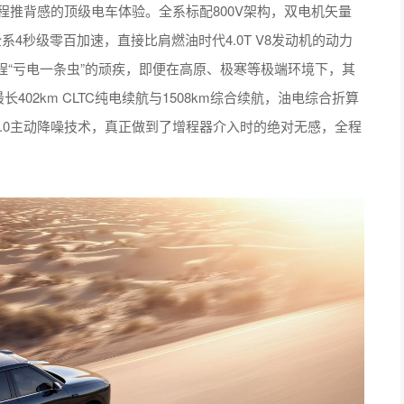
程推背感的顶级电车体验。全系标配800V架构，双电机矢量
全系4秒级零百加速，直接比肩燃油时代4.0T V8发动机的动力
“亏电一条虫”的顽疾，即便在高原、极寒等极端环境下，其
02km CLTC纯电续航与1508km综合续航，油电综合折算
C 2.0主动降噪技术，真正做到了增程器介入时的绝对无感，全程