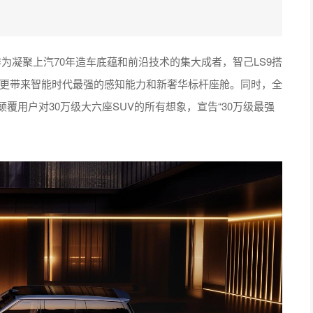
。作为凝聚上汽70年造车底蕴和前沿技术的集大成者，智己LS9搭
，更带来智能时代最强的感知能力和新奢华标杆座舱。同时，全
颠覆用户对30万级大六座SUV的所有想象，宣告“30万级最强