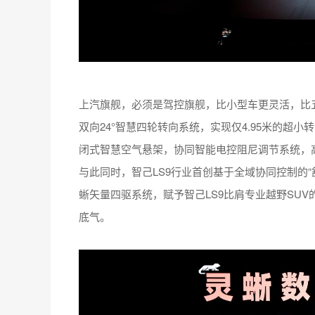
上汽旗舰，必须是驾控旗舰，比小型车更灵活，比五
双向24°智慧四轮转向系统，实现仅4.95米的超小转
闭式智慧空气悬架，协同智能电控阻尼调节系统，
与此同时，智己LS9行业首创基于全域协同控制的
蜥矢量四驱系统，赋予智己LS9比肩专业越野SU
底气。