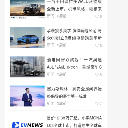
一汽丰田普拉多WALD沃德版
全新上市，机甲风格，硬核来
新闻
2周前
袭！
6
承袭狼系美学 演绎轿跑风范 与
众09树立B级纯电轿跑美学新
新闻
2周前
标杆
6
油电同智双旗舰！一汽奥迪
A6L与A6L e-tron，重塑豪华C
新闻
3周前
级新标准
8
赛力斯周林：高安全是问界始
终倡导的豪华第一标准
新闻
3周前
7
售价12.38万元起，小鹏MONA
L03全球上市，打造原生全球车